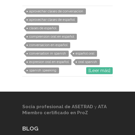
aprovechar clases de conversacion
aprovechar clases de español
clases de español
comprension oral en español
conversacion en español
conversation in spanish
español oral
expresion oral en español
oral spanish
[Leer más]
spanish speaking
Socia profesional de
ASETRAD
y
ATA
Miembro certificado en ProZ
BLOG