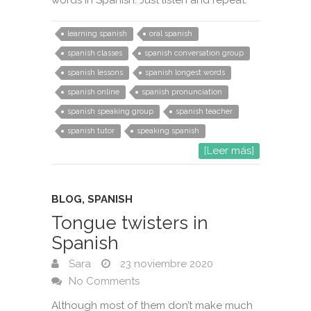
words in Spanish. Just listen and repeat.
learning spanish
oral spanish
spanish classes
spanish conversation group
spanish lessons
spanish longest words
spanish online
spanish pronunciation
spanish speaking group
spanish teacher
spanish tutor
speaking spanish
[Leer más]
BLOG
,
SPANISH
Tongue twisters in
Spanish
Sara
23 noviembre 2020
No Comments
Although most of them don’t make much