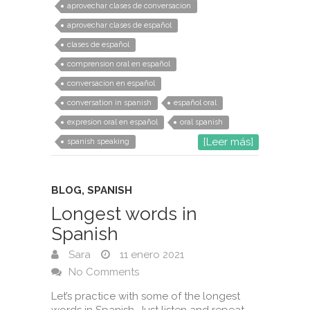
aprovechar clases de conversacion
aprovechar clases de español
clases de español
comprension oral en español
conversacion en español
conversation in spanish
español oral
expresion oral en español
oral spanish
[Leer más]
spanish speaking
BLOG
,
SPANISH
Longest words in
Spanish
Sara
11 enero 2021
No Comments
Let’s practice with some of the longest