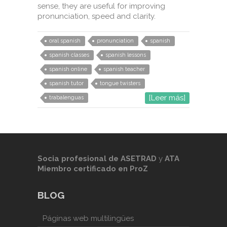
sense, they are useful for improving
pronunciation, speed and clarity. ⁣
oral spanish
pronunciation
spanish
spanish classes
spanish lessons
spanish online
spanish teacher
spanish tutor
tongue twisters
[Leer más]
trabalenguas
Socia profesional de
ASETRAD
y
ATA
Miembro certificado en ProZ
BLOG
Páginas web multilingües