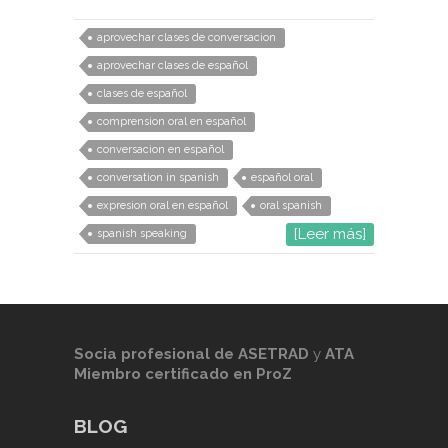
aprovechar clases de conversacion
aprovechar clases de español
clases de español
comprension oral en español
conversacion en español
conversation in spanish
español oral
expresion oral en español
oral spanish
[Leer más]
spanish speaking
Socia profesional de
ASETRAD
y
ATA
Miembro certificado en ProZ
BLOG