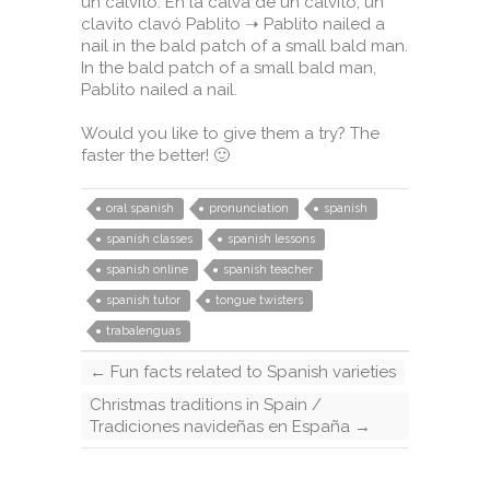
un calvito. En la calva de un calvito, un
clavito clavó Pablito ➝ Pablito nailed a
nail in the bald patch of a small bald man.
In the bald patch of a small bald man,
Pablito nailed a nail.⁣
Would you like to give them a try? The
faster the better! 🙂
oral spanish
pronunciation
spanish
spanish classes
spanish lessons
spanish online
spanish teacher
spanish tutor
tongue twisters
trabalenguas
←
Fun facts related to Spanish varieties
Christmas traditions in Spain /
Tradiciones navideñas en España
→