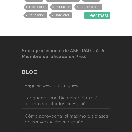
Traducción
Traductor
transcripción
[Leer más]
translation
Translator
Socia profesional de
ASETRAD
y
ATA
Miembro certificado en ProZ
BLOG
Páginas web multilingües
Languages and Dialects in Spain /
Idiomas y dialectos en España
Cómo aprovechar al máximo tus clases
de conversación en español